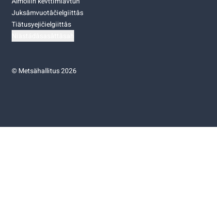
Almoliih kevttimiävtuh
Juksâmvuotâčielgiittâs
Tiätusyejičielgiittâs
Niästádâsasâttâsah
©
Metsähallitus 2026