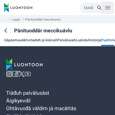
Uusâ
...
Lappi
Pänituoddâr meccikuávlu
Pänituoddâr meccikuávlu
Uápásmuu
Aktiviteeteh já kiäinuh
Palvâlusah
Luándu
Historjá
Puáttim
Tiäđuh palvâlusâst
Äigikyevdil
Ohtâvuođâ väldim já macâttâs