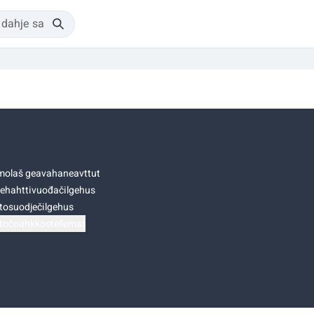
olaš geavahaneavttut
ehahttivuođačilgehus
tosuodječilgehus
točoahkkostellemat