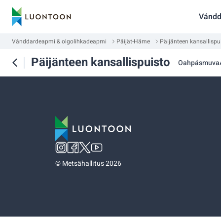
Vándd
Vánddardeapmi & olgolihkadeapmi
Päijät-Häme
Päijänteen kansallispu
Päijänteen kansallispuisto
Oahpásmuva
©
Metsähallitus 2026