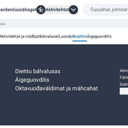
ardančuozáhagat
Aktivitehtat
isto
Aktivitehtat ja máđijat
Bálvalusat
Luondu
Boahtin
Áigeguovdilis
Diehtu bálvalusas
Almm
Fáht
Áigeguovdilis
Dieh
Oktavuođaváldimat ja máhcahat
Dieh