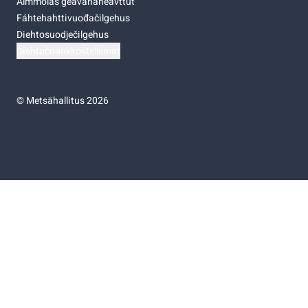
Almmolaš geavahaneavttut
Fáhtehahttivuođačilgehus
Diehtosuodječilgehus
Diehtočoahkkostellemat
©
Metsähallitus 2026