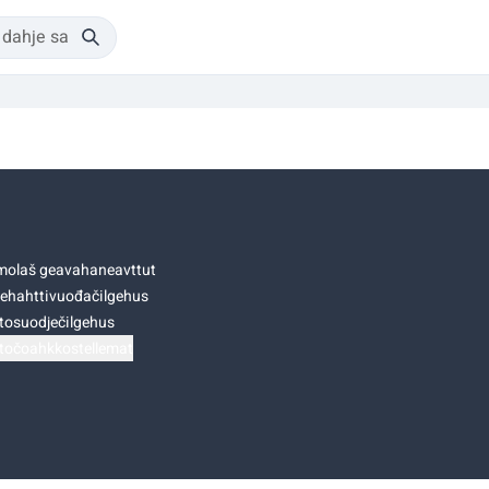
olaš geavahaneavttut
ehahttivuođačilgehus
tosuodječilgehus
točoahkkostellemat