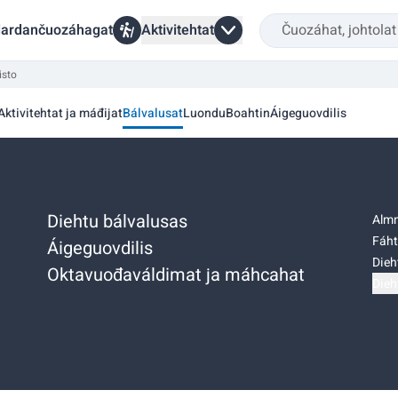
ardančuozáhagat
Aktivitehtat
isto
Aktivitehtat ja máđijat
Bálvalusat
Luondu
Boahtin
Áigeguovdilis
Diehtu bálvalusas
Almm
Fáht
Áigeguovdilis
Dieh
Oktavuođaváldimat ja máhcahat
Dieh