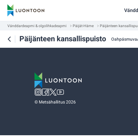
Vándd
Vánddardeapmi & olgolihkadeapmi
Päijät-Häme
Päijänteen kansallispu
Päijänteen kansallispuisto
Oahpásmuva
©
Metsähallitus 2026