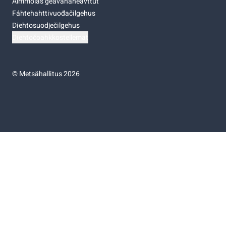
Almmolaš geavahaneavttut
Fáhtehahttivuođačilgehus
Diehtosuodječilgehus
Diehtočoahkkostellemat
©
Metsähallitus 2026