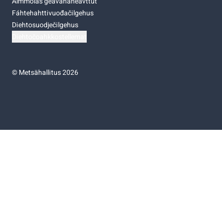
Almmolaš geavahaneavttut
Fáhtehahttivuođačilgehus
Diehtosuodječilgehus
Diehtočoahkkostellemat
©
Metsähallitus 2026