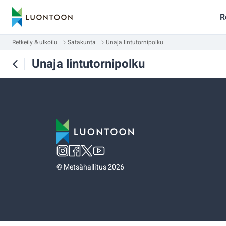
R
Retkeily & ulkoilu
Satakunta
Unaja lintutornipolku
Unaja lintutornipolku
©
Metsähallitus 2026