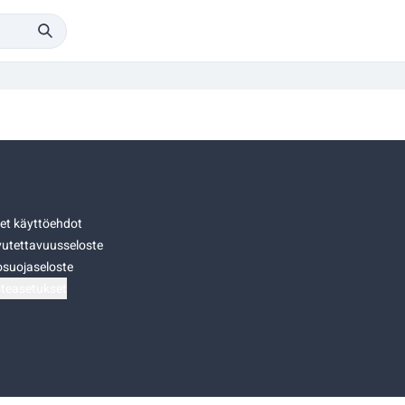
set käyttöehdot
utettavuusseloste
osuojaseloste
teasetukset