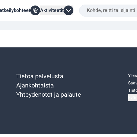
etkeilykohteet
Aktiviteetit
Tietoa palvelusta
Ylei
Saav
Ajankohtaista
Tiet
Yhteydenotot ja palaute
Eväs