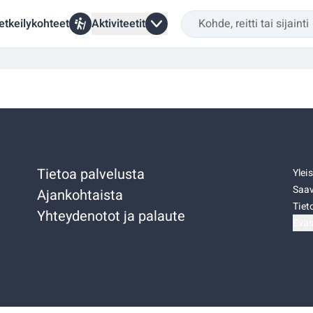
etkeilykohteet
Aktiviteetit
Tietoa palvelusta
Ylei
Saav
Ajankohtaista
Tiet
Yhteydenotot ja palaute
Eväs