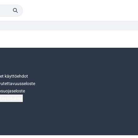
set käyttöehdot
utettavuusseloste
osuojaseloste
teasetukset