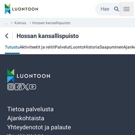
Hae
...
Kainuu
Hossan kansallispuisto
Hossan kansallispuisto
Tutustu
Aktiviteetit ja reitit
Palvelut
Luonto
Historia
Saapuminen
Ajank
Tietoa palvelusta
Ajankohtaista
Yhteydenotot ja palaute