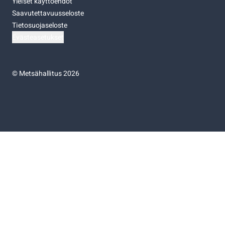
Yleiset käyttöehdot
Saavutettavuusseloste
Tietosuojaseloste
Evästeasetukset
©
Metsähallitus 2026