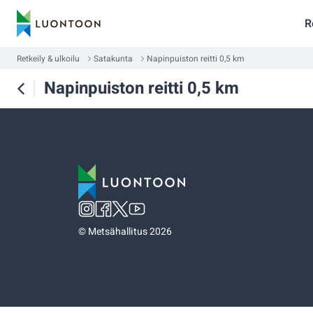
R
Retkeily & ulkoilu
Satakunta
Napinpuiston reitti 0,5 km
Napinpuiston reitti 0,5 km
©
Metsähallitus 2026