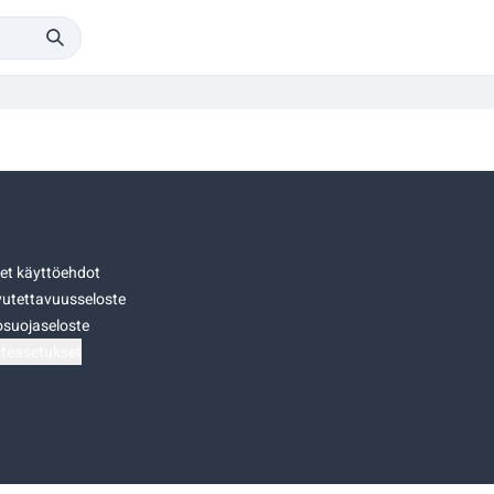
set käyttöehdot
utettavuusseloste
osuojaseloste
teasetukset