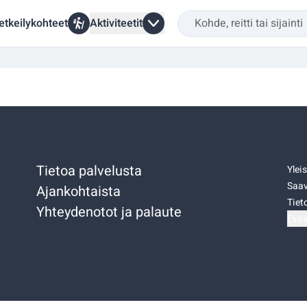
etkeilykohteet
Aktiviteetit
Tietoa palvelusta
Ylei
Saav
Ajankohtaista
Tiet
Yhteydenotot ja palaute
Eväs