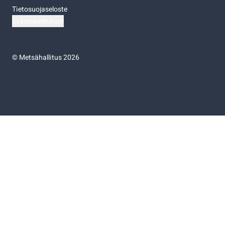
Tietosuojaseloste
Evästeasetukset
©
Metsähallitus 2026