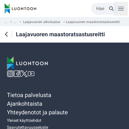
Hae
...
...
Laajavuoren ulkoilualue
Laajavuoren maastoratsastusreitti
Laajavuoren maastoratsastusreitti
Tietoa palvelusta
Ajankohtaista
Yhteydenotot ja palaute
Yleiset käyttöehdot
Saavutettavuusseloste