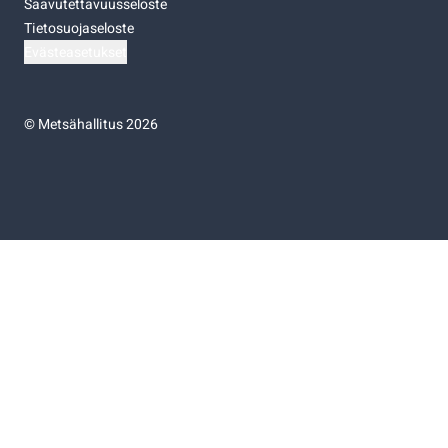
Saavutettavuusseloste
Tietosuojaseloste
Evästeasetukset
©
Metsähallitus 2026