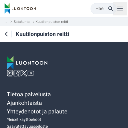
Hae
...
Satakunta
Kuutilonpuiston reitti
Kuutilonpuiston reitti
Tietoa palvelusta
Ajankohtaista
Yhteydenotot ja palaute
Yleiset käyttöehdot
Saavutettavuusseloste