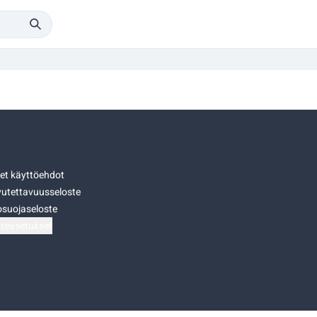
set käyttöehdot
utettavuusseloste
osuojaseloste
teasetukset