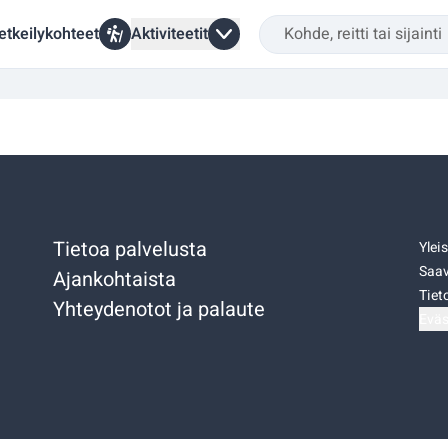
etkeilykohteet
Aktiviteetit
Tietoa palvelusta
Ylei
Saav
Ajankohtaista
Tiet
Yhteydenotot ja palaute
Eväs