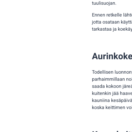
tuulisuojan.
Ennen retkelle läh
jotta osataan käytt
tarkastaa ja koekäy
Aurinkoke
Todellisen luonnon
parhaimmillaan noin
saada kokoon järeä
kuitenkin jää haave
kauniina kesäpäivän
koska keittimen voi