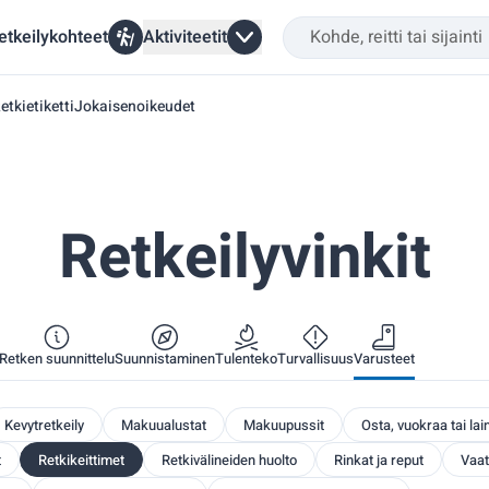
etkeilykohteet
Aktiviteetit
etkietiketti
Jokaisenoikeudet
Retkeilyvinkit
Retken suunnittelu
Suunnistaminen
Tulenteko
Turvallisuus
Varusteet
Kevytretkeily
Makuualustat
Makuupussit
Osta, vuokraa tai lai
t
Retkikeittimet
Retkivälineiden huolto
Rinkat ja reput
Vaat