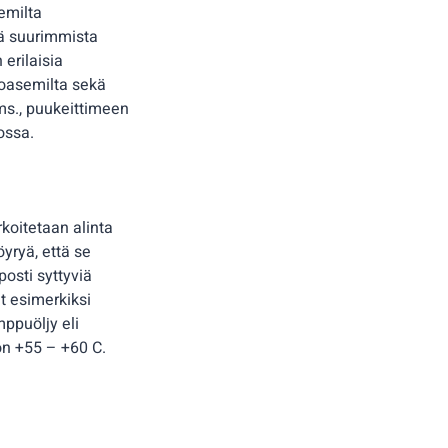
semilta
kä suurimmista
erilaisia
toasemilta sekä
tms., puukeittimeen
tossa.
rkoitetaan alinta
yryä, että se
osti syttyviä
at esimerkiksi
mppuöljy eli
 on +55 – +60 C.