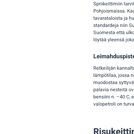
Spriikeittimiin tar
Pohjoismaissa. Kaas
tavarataloista ja h
standardeja niin Su
Suomesta että ulkom
löytää yleensä joka 
Leimahduspist
Retkeilijän kannalt
lämpötilaa, jossa 
muodostaa syttyvän
palavia nesteitä ov
bensiini n. –40 C, 
valopetroli on turv
Risukeitt