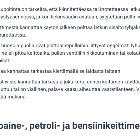
poltinta on tärkeätä, että kiinnitettäessä tai irrotettaessa letk
pystyasennossa, ja kun liekinsäädin avataan, sytytetään poltin v
ttimestä kannattaa käytön jälkeen polttaa letkun sisältö tyhjäksi,
purettaessa.
huonoja puolia ovat polttoainepulloihin liittyvät ongelmat: t
ine eli pitkä keittoaika, pullon venttiilin rikkoutuminen tai kola
iset.
ntaa kannattaa tarkastaa kiertämällä se laidasta laitaan.
tiiviste kannattaa tarkastaa joka kerta ennen keittimen käyttöä
uuttuu tai on viallinen, palava kaasu aiheuttaa vaaratilanteen. V
itää mukana.
aine-, petroli- ja bensiinikeittime