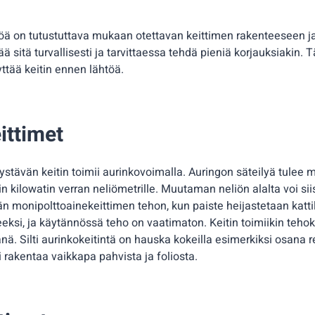
töä on tutustuttava mukaan otettavan keittimen rakenteeseen ja 
ää sitä turvallisesti ja tarvittaessa tehdä pieniä korjauksiakin.
ttää keitin ennen lähtöä.
ittimet
ystävän keitin toimii aurinkovoimalla. Auringon säteilyä tulee
 kilowatin verran neliömetrille. Muutaman neliön alalta voi sii
n monipolttoainekeittimen tehon, kun paiste heijastetaan kat
eksi, ja käytännössä teho on vaatimaton. Keitin toimiikin tehok
ä. Silti aurinkokeitintä on hauska kokeilla esimerkiksi osana r
 rakentaa vaikkapa pahvista ja foliosta.