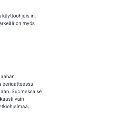
käyttöohjeisiin,
 Tärkeää on myös
 maahan
s periaatteessa
tilaan. Suomessa se
kaasti vain
etkiohjelmaa,