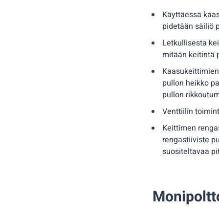
Käyttäessä kaasu
pidetään säiliö 
Letkullisesta kei
mitään keitintä 
Kaasukeittimien 
pullon heikko pa
pullon rikkoutum
Venttiilin toimi
Keittimen rengas
rengastiiviste p
suositeltavaa p
Monipoltto