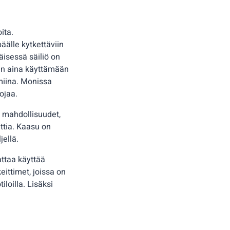
ita.
äälle kytkettäviin
mäisessä säiliö on
in aina käyttämään
lmiina. Monissa
uojaa.
 mahdollisuudet,
ttia. Kaasu on
jellä.
attaa käyttää
eittimet, joissa on
loilla. Lisäksi