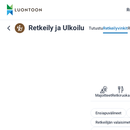
R
Retkeily ja Ulkoilu
Tutustu
Retkeilyvinkit
R
Majoitteet
Retkiruoka
Ensiapuvälineet
Retkeilijän valaisime