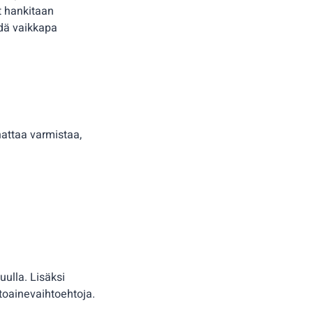
t hankitaan
dä vaikkapa
nattaa varmistaa,
puulla. Lisäksi
toainevaihtoehtoja.