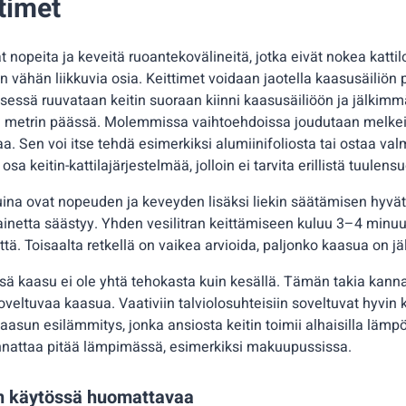
timet
 nopeita ja keveitä ruoantekovälineitä, jotka eivät nokea kattilo
 vähän liikkuvia osia. Keittimet voidaan jaotella kaasusäiliön p
ellisessä ruuvataan keitin suoraan kiinni kaasusäiliöön ja jälkim
n metrin päässä. Molemmissa vaihtoehdoissa joudutaan melke
jaa. Sen voi itse tehdä esimerkiksi alumiinifoliosta tai ostaa va
osa keitin-kattilajärjestelmää, jolloin ei tarvita erillistä tuulens
ina ovat nopeuden ja keveyden lisäksi liekin säätämisen hyvät
oainetta säästyy. Yhden vesilitran keittämiseen kuluu 3–4 minuu
tä. Toisaalta retkellä on vaikea arvioida, paljonko kaasua on jäl
ssä kaasu ei ole yhtä tehokasta kuin kesällä. Tämän takia kann
soveltuvaa kaasua. Vaativiin talviolosuhteisiin soveltuvat hyvin k
asun esilämmitys, jonka ansiosta keitin toimii alhaisilla lämpöti
nnattaa pitää lämpimässä, esimerkiksi makuupussissa.
n käytössä huomattavaa