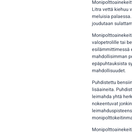
Monipolttoainekeitti
Litra vettä kiehuu
meluisia palaessa. 
joudutaan sulatta
Monipolttoainekeit
valopetrolille tai 
esilämmittimessä e
mahdollisimman pu
epäpuhtauksista sy
mahdollisuudet.
Puhdistettu bensiin
lisäaineita. Puhdis
leimahda yhtä herkä
nokeentuvat jonkin 
leimahduspisteensä 
monipolttokeitinma
Monipolttoainekeiti