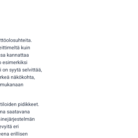
ttöolosuhteita.
ittimeltä kuin
essa kannattaa
o esimerkiksi
i on syytä selvittää,
ärkeä näkökohta,
aa mukanaan
tiloiden pidikkeet.
eena saatavana
oainejärjestelmän
vyitä eri
eena erillisen