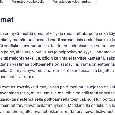
lle
Varusteet vaellukselle
Varusteiden kuivattaminen
imet
sa on hyvä miettiä omia retkeily- ja ruuanlaittotarpeita sekä käy
tkeily metsämaastossa ei vaadi samanlaisia ominaisuuksia ke
itkät vaellukset avotunturissa. Keitinten ominaisuuksia vertailta
 paino, tilavuus, turvallisuus ja helppokäyttöisyys. Harrastaak
tai melontaretkeilyä, jolloin keitintä ei tarvitse kantaa? Lisäks
ttimen vaatimaa polttoainetta on saatavilla. Tämä on erittäin t
mailla. On myös hyvä muistaa, ettei lentokoneessa saa kuljett
tonesteitä tai kaasua.
ä ovat ns. myrskykeittimet, joissa polttimen tuulisuojassa on kat
 avonainen rasia, mutta useisiin malleihin on erillisenä varust
aasu- tai nestemäisellä polttoaineella toimivat, suljetun poltt
 mainitut tarvitsevat esilämmityksen. Markkinoilla on lukuisia ke
via polttimia, jotka ovat tehokkaita, mutta tarvitsevat lisävarust