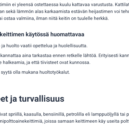
imiin ei yleensä ostettaessa kuulu kattavaa varustusta. Kattila
jan sekä lämmön alas karkaamista estävän heijastimen voi teh
i ostaa valmiina, ilman niitä keitin on tuulelle herkkä.
ekeittimen käytössä huomattavaa
ja huolto vaatii opettelua ja huolellisuutta.
kannattaa aina tarkastaa ennen retkelle lähtöä. Erityisesti kan
le halkeamia, ja että tiivisteet ovat kunnossa.
 syytä olla mukana huoltotyökalut.
et ja turvallisuus
at spriillä, kaasulla, bensiinillä, petrolilla eli lamppuöljyllä tai 
nipolttoainekeittimiä, joissa samaan keittimeen käy useita polt