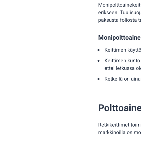
Monipolttoainekeitt
erikseen. Tuulisuo
paksusta foliosta ta
Monipolttoain
Keittimen käyttö 
Keittimen kunto 
ettei letkussa o
Retkellä on aina
Polttoaine
Retkikeittimet toimiv
markkinoilla on mo