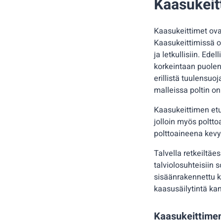
Kaasukeit
Kaasukeittimet ovat
Kaasukeittimissä on
ja letkullisiin. Ed
korkeintaan puole
erillistä tuulensuo
malleissa poltin on 
Kaasukeittimen etu
jolloin myös poltt
polttoaineena kevyt
Talvella retkeiltäe
talviolosuhteisiin 
sisäänrakennettu ka
kaasusäilytintä ka
Kaasukeittime