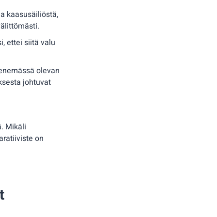
ua kaasusäiliöstä,
älittömästi.
 ettei siitä valu
yhjenemässä olevan
uksesta johtuvat
. Mikäli
aratiiviste on
t