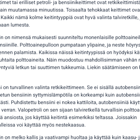
met tai erilliset petroli- ja bensiinikeittimet ovat retkikeittimi
 vain muutamassa minuutissa. Toisaalta tehokkaat keittimet ova
Kaikki nämä kolme keitintyyppiä ovat hyvä valinta talviretkille, j
maan lumesta.
in on nimensä mukaisesti suunniteltu monenlaisille polttoaineil
bensiinille. Polttoainepulloon pumpataan ylipaine, ja neste höyry
nnen palamista. Kaikissa näissä keitintyypissä on hyödyksi kä
htaita polttoaineita. Näin muodostuu mahdollisimman vähän 
ntyviä letkun tai suuttimen tukkeumia. Liekin säätämiseen on 
i on turvallinen valinta retkikeittimeen. Se ei sisällä autobensii
tetun bensiinin syttymislämpötila on korkeampi kuin autobensiin
sti. Puhdistettu bensiini ei nokea kattiloita, autobensiiniä käyt
verran. Valopetroli on sen sijaan talviretkellä turvallisin poltto
ansiosta, jos käyttää keitintä esimerkiksi teltassa. Joissakin
lleissa voi käyttää myös nestekaasua.
n on melko kallis ja vaativampi huoltaa ja käyttää kuin kaasu- ja