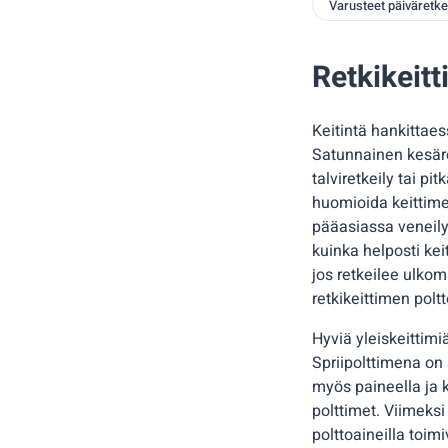
Varusteet päiväretke
Retkikeitt
Keitintä hankittaes
Satunnainen kesäre
talviretkeily tai p
huomioida keittimen
pääasiassa veneilyä 
kuinka helposti kei
jos retkeilee ulko
retkikeittimen polt
Hyviä yleiskeittimi
Spriipolttimena on
myös paineella ja k
polttimet. Viimeksi
polttoaineilla toimi