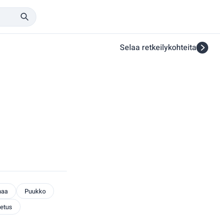
Selaa retkeilykohteita
naa
Puukko
etus