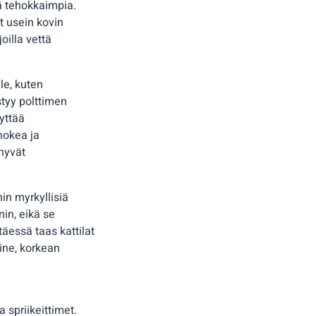
stä tehokkaimpia.
t usein kovin
oilla vettä
le, kuten
styy polttimen
yttää
nokea ja
hyvät
nin myrkyllisiä
in, eikä se
täessä taas kattilat
aine, korkean
 spriikeittimet.