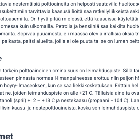
vittavia nestemäisiä polttoaineita on helposti saatavilla huoltoa
ukeittimiin tarvittavia kaasusäiliöitä saa retkeilyliikkeistä se
uoltoasemilta. On hyvä pitää mielessä, että kaasuissa käytetään 
omessa kuin ulkomailla. Petrolia ja bensiiniä saa kaikilta huol
ailta. Sopivaa puuainesta, eli maassa olevia irrallisia oksia 
paikasta, paitsi alueilta, joilla ei ole puuta tai se on lumen pei
e
a tärkein polttoaineiden ominaisuus on leimahduspiste. Sillä ta
nesteen pinnasta normaali-ilmanpaineessa erottuu niin paljon hö
 höyry-ilmaseoksen, kun se saa liekkikosketuksen. Erittäin help
at ne, joiden leimahduspiste on alle +21 C. Tällaisia aineita ov
etanoli (sprii) +12 – +13 C ja nestekaasu (propaani –104 C). La
allisin kaasu- ja nestepolttoaineista, koska sen leimahduspiste
imet