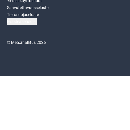
Yleiset käyttöehdot
Saavutettavuusseloste
Tietosuojaseloste
Evästeasetukset
©
Metsähallitus 2026