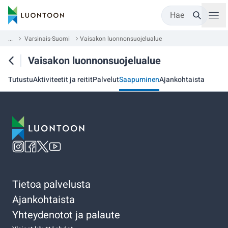
Hae
...
Varsinais-Suomi
Vaisakon luonnonsuojelualue
Vaisakon luonnonsuojelualue
Tutustu
Aktiviteetit ja reitit
Palvelut
Saapuminen
Ajankohtaista
Tietoa palvelusta
Ajankohtaista
Yhteydenotot ja palaute