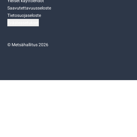
Yleiset käyttöehdot
Saavutettavuusseloste
Tietosuojaseloste
Evästeasetukset
©
Metsähallitus 2026