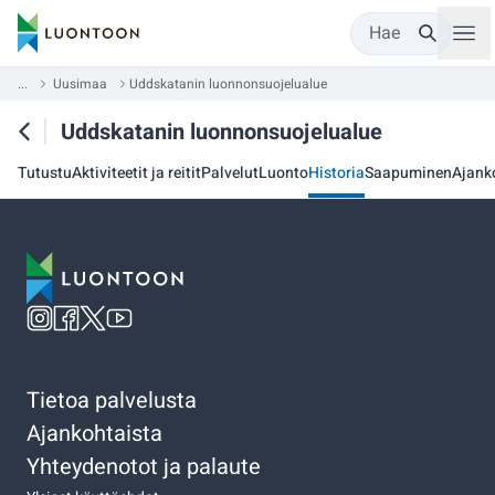
Hae
...
Uusimaa
Uddskatanin luonnonsuojelualue
Uddskatanin luonnonsuojelualue
Tutustu
Aktiviteetit ja reitit
Palvelut
Luonto
Historia
Saapuminen
Ajank
Tietoa palvelusta
Ajankohtaista
Yhteydenotot ja palaute