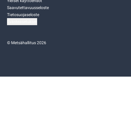
Yleiset käyttöehdot
Saavutettavuusseloste
Tietosuojaseloste
Evästeasetukset
©
Metsähallitus 2026