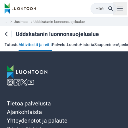
Hae
...
Uusimaa
Uddskatanin luonnonsuojelualue
Uddskatanin luonnonsuojelualue
Tutustu
Aktiviteetit ja reitit
Palvelut
Luonto
Historia
Saapuminen
Ajank
Tietoa palvelusta
Ajankohtaista
Yhteydenotot ja palaute