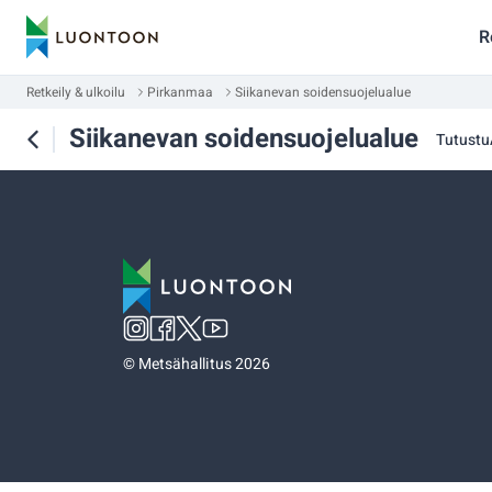
R
Retkeily & ulkoilu
Pirkanmaa
Siikanevan soidensuojelualue
Siikanevan soidensuojelualue
Tutustu
©
Metsähallitus 2026