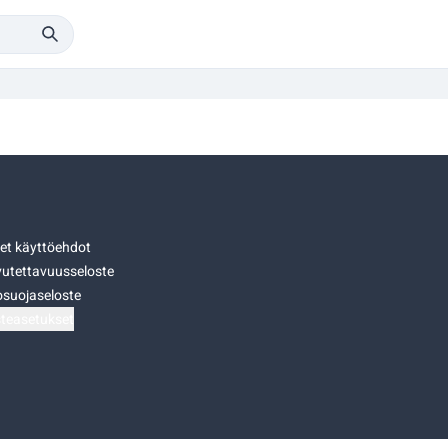
set käyttöehdot
utettavuusseloste
osuojaseloste
teasetukset