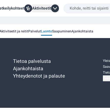
etkeilykohteet
Aktiviteetit
Aktiviteetit ja reitit
Palvelut
Luonto
Saapuminen
Ajankohtaista
Tietoa palvelusta
Ylei
Saav
Ajankohtaista
Tiet
Yhteydenotot ja palaute
Eväs