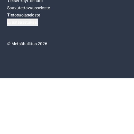
Yleiset käyttöehdot
Saavutettavuusseloste
Tietosuojaseloste
Evästeasetukset
©
Metsähallitus 2026