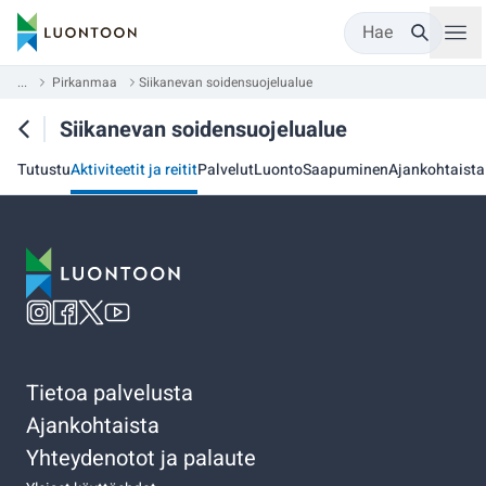
Hae
...
Pirkanmaa
Siikanevan soidensuojelualue
Siikanevan soidensuojelualue
Tutustu
Aktiviteetit ja reitit
Palvelut
Luonto
Saapuminen
Ajankohtaista
Tietoa palvelusta
Ajankohtaista
Yhteydenotot ja palaute