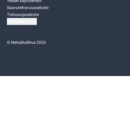
Yleiset käyttöehdot
Saavutettavuusseloste
Tietosuojaseloste
Evästeasetukset
©
Metsähallitus 2026