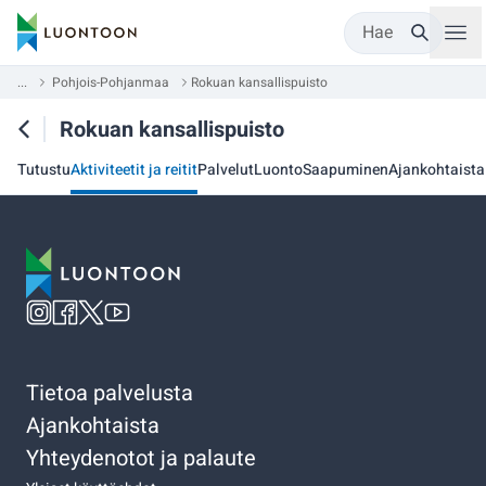
Hae
...
Pohjois-Pohjanmaa
Rokuan kansallispuisto
Rokuan kansallispuisto
Tutustu
Aktiviteetit ja reitit
Palvelut
Luonto
Saapuminen
Ajankohtaista
Tietoa palvelusta
Ajankohtaista
Yhteydenotot ja palaute