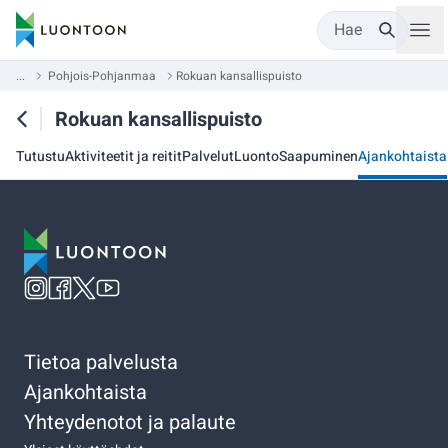
Hae
...
Pohjois-Pohjanmaa
Rokuan kansallispuisto
Rokuan kansallispuisto
Tutustu
Aktiviteetit ja reitit
Palvelut
Luonto
Saapuminen
Ajankohtaista
Tietoa palvelusta
Ajankohtaista
Yhteydenotot ja palaute