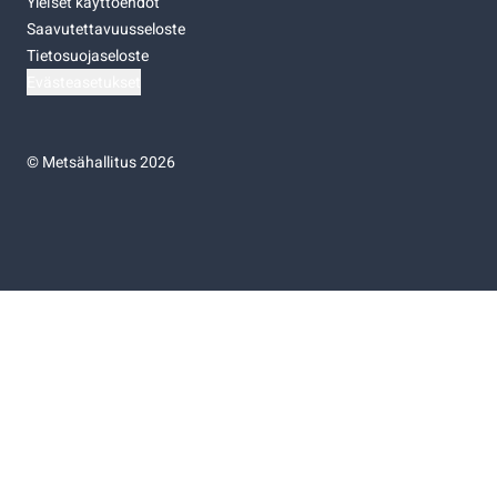
Yleiset käyttöehdot
Saavutettavuusseloste
Tietosuojaseloste
Evästeasetukset
©
Metsähallitus 2026