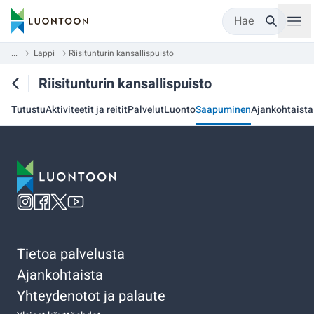
Hae
...
Lappi
Riisitunturin kansallispuisto
Riisitunturin kansallispuisto
Tutustu
Aktiviteetit ja reitit
Palvelut
Luonto
Saapuminen
Ajankohtaista
Tietoa palvelusta
Ajankohtaista
Yhteydenotot ja palaute