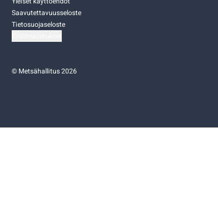
Yleiset käyttöehdot
Saavutettavuusseloste
Tietosuojaseloste
Evästeasetukset
©
Metsähallitus 2026