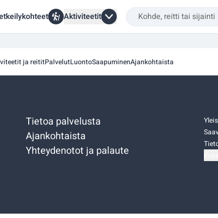
etkeilykohteet
Aktiviteetit
viteetit ja reitit
Palvelut
Luonto
Saapuminen
Ajankohtaista
Tietoa palvelusta
Ylei
Saav
Ajankohtaista
Tiet
Yhteydenotot ja palaute
Eväs