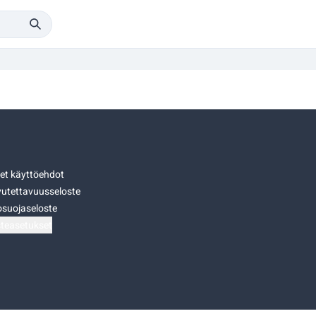
set käyttöehdot
utettavuusseloste
osuojaseloste
teasetukset