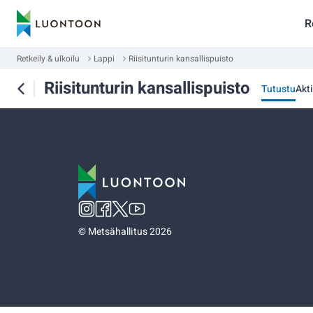
R
Retkeily & ulkoilu
Lappi
Riisitunturin kansallispuisto
Riisitunturin kansallispuisto
Tutustu
Akti
©
Metsähallitus 2026