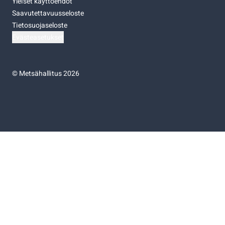
Yleiset käyttöehdot
Saavutettavuusseloste
Tietosuojaseloste
Evästeasetukset
©
Metsähallitus 2026