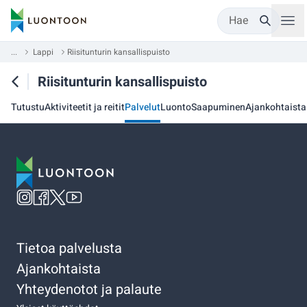
Hae
...
Lappi
Riisitunturin kansallispuisto
Riisitunturin kansallispuisto
Tutustu
Aktiviteetit ja reitit
Palvelut
Luonto
Saapuminen
Ajankohtaista
Tietoa palvelusta
Ajankohtaista
Yhteydenotot ja palaute