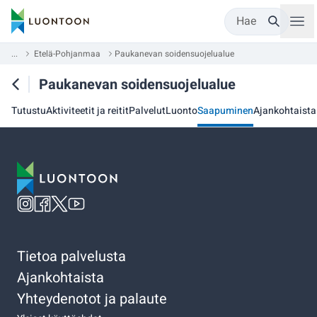
Hae
...
Etelä-Pohjanmaa
Paukanevan soidensuojelualue
Paukanevan soidensuojelualue
Tutustu
Aktiviteetit ja reitit
Palvelut
Luonto
Saapuminen
Ajankohtaista
Tietoa palvelusta
Ajankohtaista
Yhteydenotot ja palaute