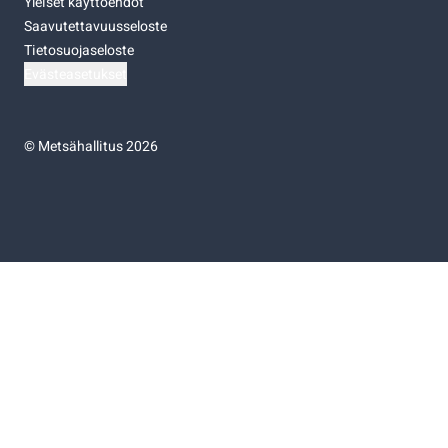
Yleiset käyttöehdot
Saavutettavuusseloste
Tietosuojaseloste
Evästeasetukset
©
Metsähallitus 2026