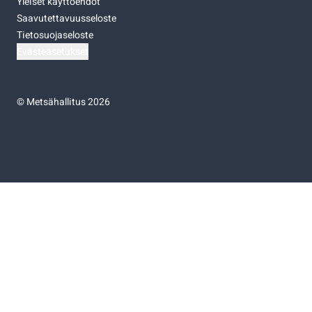
Yleiset käyttöehdot
Saavutettavuusseloste
Tietosuojaseloste
Evästeasetukset
©
Metsähallitus 2026