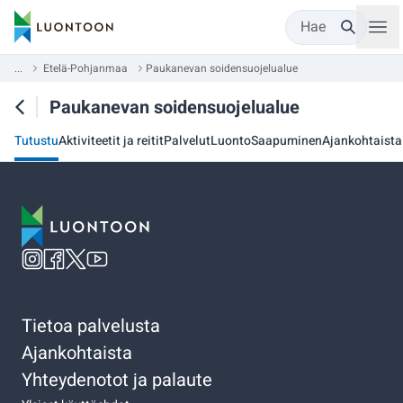
Hae
...
Etelä-Pohjanmaa
Paukanevan soidensuojelualue
Paukanevan soidensuojelualue
Tutustu
Aktiviteetit ja reitit
Palvelut
Luonto
Saapuminen
Ajankohtaista
Tietoa palvelusta
Ajankohtaista
Yhteydenotot ja palaute