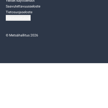
Yleiset käyttöehdot
Saavutettavuusseloste
Tietosuojaseloste
Evästeasetukset
©
Metsähallitus 2026