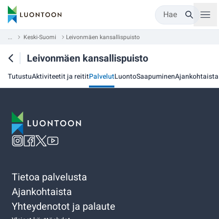
Hae
...
Keski-Suomi
Leivonmäen kansallispuisto
Leivonmäen kansallispuisto
Tutustu
Aktiviteetit ja reitit
Palvelut
Luonto
Saapuminen
Ajankohtaista
Tietoa palvelusta
Ajankohtaista
Yhteydenotot ja palaute