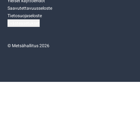
Yleiset käyttöehdot
Saavutettavuusseloste
Tietosuojaseloste
Evästeasetukset
©
Metsähallitus 2026