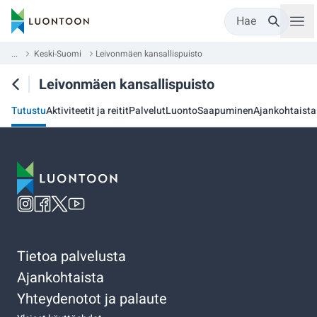
Hae
...
Keski-Suomi
Leivonmäen kansallispuisto
Leivonmäen kansallispuisto
Tutustu
Aktiviteetit ja reitit
Palvelut
Luonto
Saapuminen
Ajankohtaista
Tietoa palvelusta
Ajankohtaista
Yhteydenotot ja palaute