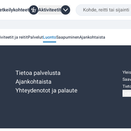
etkeilykohteet
Aktiviteetit
viteetit ja reitit
Palvelut
Luonto
Saapuminen
Ajankohtaista
Tietoa palvelusta
Ylei
Saav
Ajankohtaista
Tiet
Yhteydenotot ja palaute
Eväs