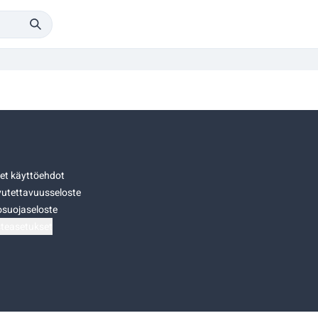
set käyttöehdot
utettavuusseloste
osuojaseloste
teasetukset