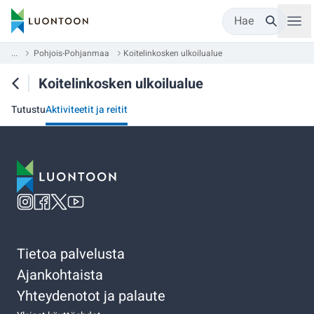
Hae
...
Pohjois-Pohjanmaa
Koitelinkosken ulkoilualue
Koitelinkosken ulkoilualue
Tutustu
Aktiviteetit ja reitit
Tietoa palvelusta
Ajankohtaista
Yhteydenotot ja palaute