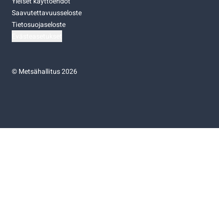
Yleiset käyttöehdot
Saavutettavuusseloste
Tietosuojaseloste
Evästeasetukset
©
Metsähallitus 2026