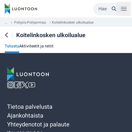
Hae
...
Pohjois-Pohjanmaa
Koitelinkosken ulkoilualue
Koitelinkosken ulkoilualue
Tutustu
Aktiviteetit ja reitit
Tietoa palvelusta
Ajankohtaista
Yhteydenotot ja palaute