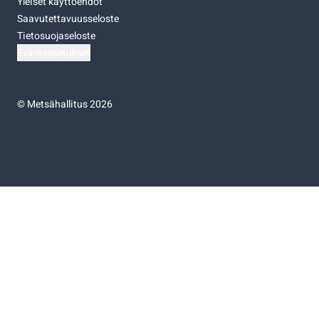
Yleiset käyttöehdot
Saavutettavuusseloste
Tietosuojaseloste
Evästeasetukset
©
Metsähallitus 2026