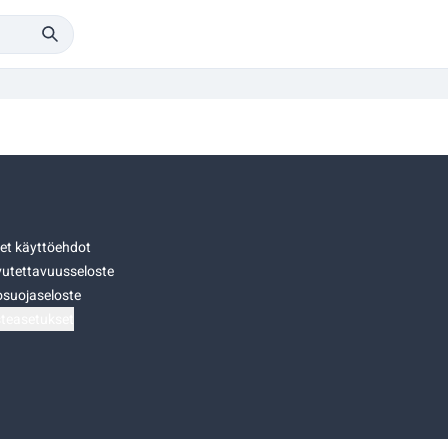
set käyttöehdot
utettavuusseloste
osuojaseloste
teasetukset