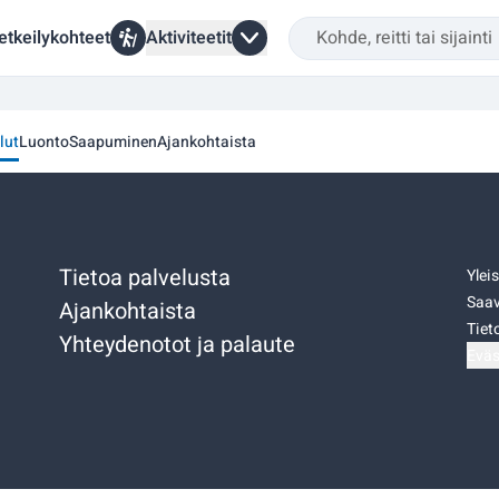
etkeilykohteet
Aktiviteetit
lut
Luonto
Saapuminen
Ajankohtaista
Tietoa palvelusta
Ylei
Saav
Ajankohtaista
Tiet
Yhteydenotot ja palaute
Eväs