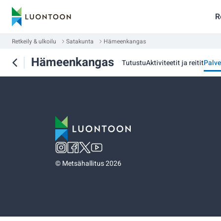
R
Retkeily & ulkoilu
Satakunta
Hämeenkangas
Hämeenkangas
Tutustu
Aktiviteetit ja reitit
Palve
©
Metsähallitus 2026