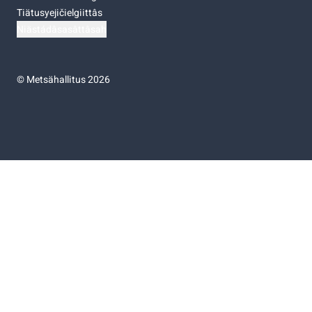
Tiätusyejičielgiittâs
Niästádâsasâttâsah
©
Metsähallitus 2026