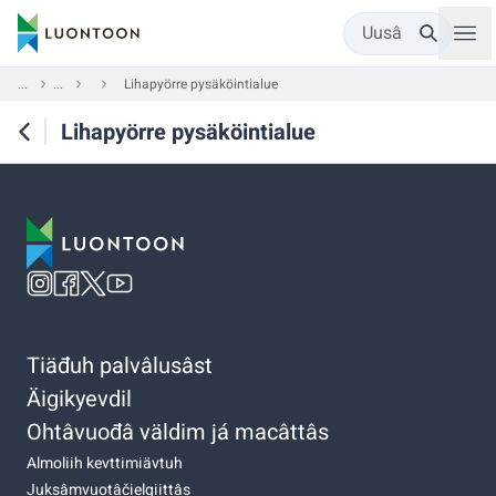
Uusâ
...
...
Lihapyörre pysäköintialue
Lihapyörre pysäköintialue
Tiäđuh palvâlusâst
Äigikyevdil
Ohtâvuođâ väldim já macâttâs
Almoliih kevttimiävtuh
Juksâmvuotâčielgiittâs