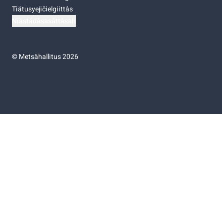
Tiätusyejičielgiittâs
Niästádâsasâttâsah
©
Metsähallitus 2026