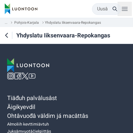
Uusâ
...
Pohjois-Karjala
Yhdyslatu Iiksenvaara-Repokangas
Yhdyslatu Iiksenvaara-Repokangas
Tiäđuh palvâlusâst
Äigikyevdil
Ohtâvuođâ väldim já macâttâs
Almoliih kevttimiävtuh
Juksâmvuotâčielgiittâs