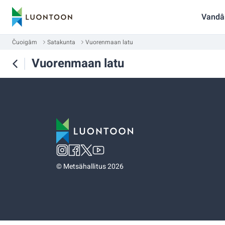
Vandâ
Čuoigâm
Satakunta
Vuorenmaan latu
Vuorenmaan latu
©
Metsähallitus 2026