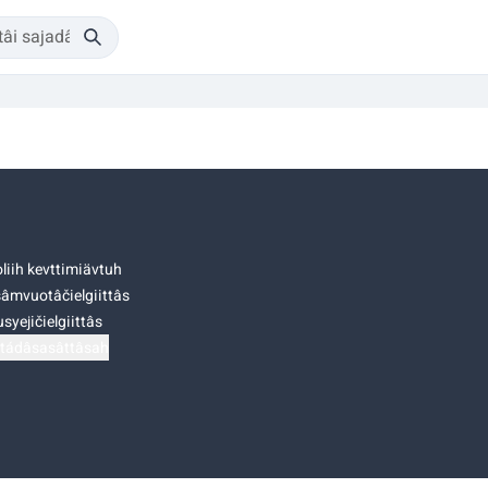
liih kevttimiävtuh
âmvuotâčielgiittâs
syejičielgiittâs
tádâsasâttâsah