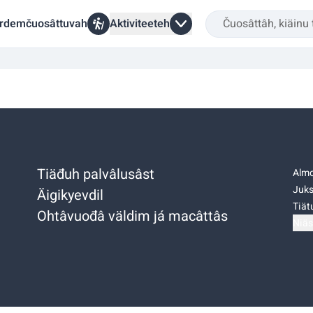
rdemčuosâttuvah
Aktiviteeteh
Tiäđuh palvâlusâst
Almo
Juks
Äigikyevdil
Tiätu
Ohtâvuođâ väldim já macâttâs
Niäs