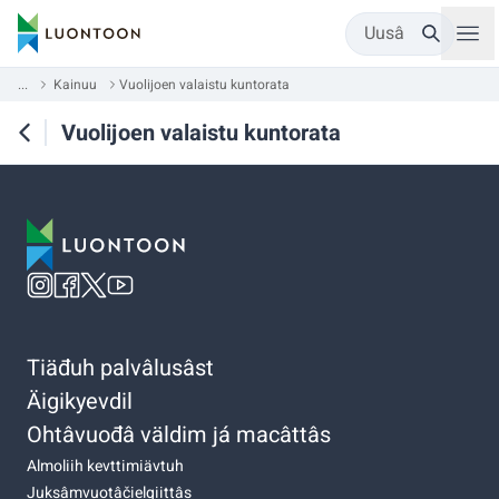
Uusâ
...
Kainuu
Vuolijoen valaistu kuntorata
Vuolijoen valaistu kuntorata
Tiäđuh palvâlusâst
Äigikyevdil
Ohtâvuođâ väldim já macâttâs
Almoliih kevttimiävtuh
Juksâmvuotâčielgiittâs