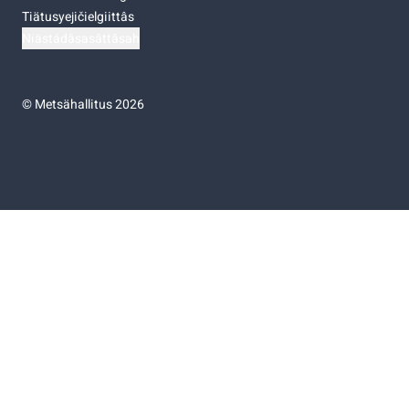
Tiätusyejičielgiittâs
Niästádâsasâttâsah
©
Metsähallitus 2026