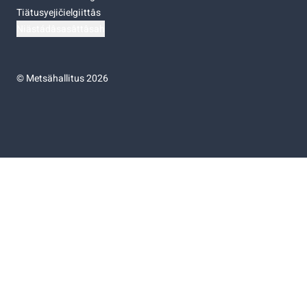
Tiätusyejičielgiittâs
Niästádâsasâttâsah
©
Metsähallitus 2026