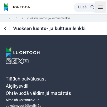
Uusâ
...
...
Vuoksen luonto- ja kulttuurilenkki
Vuoksen luonto- ja kulttuurilenkki
Tiäđuh palvâlusâst
Äigikyevdil
Ohtâvuođâ väldim já macâttâs
Almoliih kevttimiävtuh
Juksâmvuotâčielgiittâs