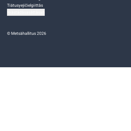
Tiätusyejičielgiittâs
Niästádâsasâttâsah
©
Metsähallitus 2026