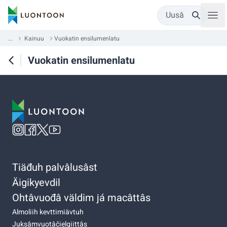
Uusâ
...
Kainuu
Vuokatin ensilumenlatu
Vuokatin ensilumenlatu
Tiäđuh palvâlusâst
Äigikyevdil
Ohtâvuođâ väldim já macâttâs
Almoliih kevttimiävtuh
Juksâmvuotâčielgiittâs