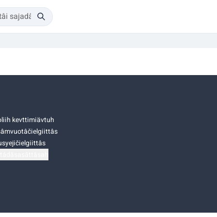
liih kevttimiävtuh
âmvuotâčielgiittâs
syejičielgiittâs
tádâsasâttâsah