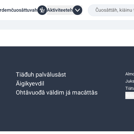
rdemčuosâttuvah
Aktiviteeteh
Tiäđuh palvâlusâst
Almo
Juks
Äigikyevdil
Tiätu
Ohtâvuođâ väldim já macâttâs
Niäs