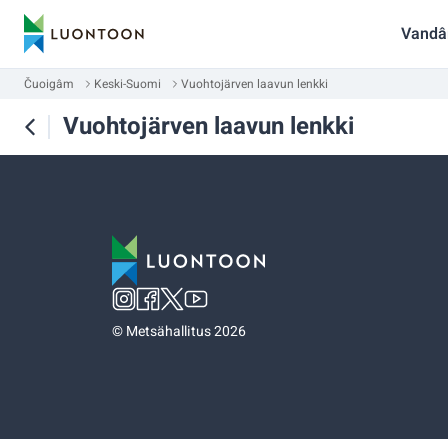
Vandâ
Čuoigâm
Keski-Suomi
Vuohtojärven laavun lenkki
Vuohtojärven laavun lenkki
©
Metsähallitus 2026