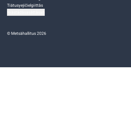
Tiätusyejičielgiittâs
Niästádâsasâttâsah
©
Metsähallitus 2026