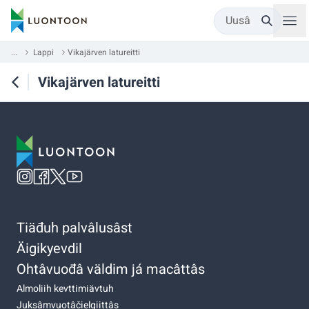
Uusâ
...
Lappi
Vikajärven latureitti
Vikajärven latureitti
Tiäđuh palvâlusâst
Äigikyevdil
Ohtâvuođâ väldim já macâttâs
Almoliih kevttimiävtuh
Juksâmvuotâčielgiittâs