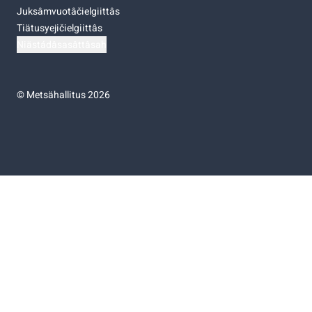
Juksâmvuotâčielgiittâs
Tiätusyejičielgiittâs
Niästádâsasâttâsah
©
Metsähallitus 2026