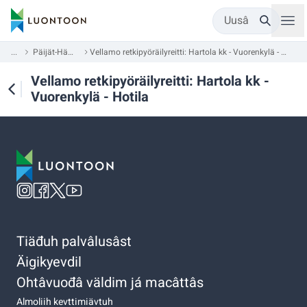
Uusâ
...
Päijät-Häme
Vellamo retkipyöräilyreitti: Hartola kk - Vuorenkylä - Hotila
Vellamo retkipyöräilyreitti: Hartola kk -
Vuorenkylä - Hotila
Tiäđuh palvâlusâst
Äigikyevdil
Ohtâvuođâ väldim já macâttâs
Almoliih kevttimiävtuh