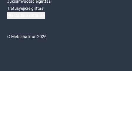
Juksâmvuotâčielgiittâs
Tiätusyejičielgiittâs
Niästádâsasâttâsah
©
Metsähallitus 2026