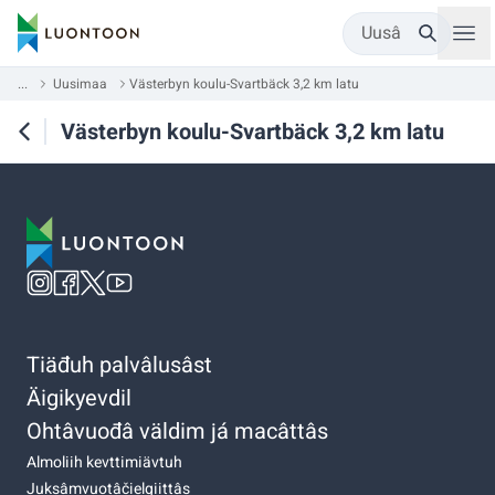
Uusâ
...
Uusimaa
Västerbyn koulu-Svartbäck 3,2 km latu
Västerbyn koulu-Svartbäck 3,2 km latu
Tiäđuh palvâlusâst
Äigikyevdil
Ohtâvuođâ väldim já macâttâs
Almoliih kevttimiävtuh
Juksâmvuotâčielgiittâs