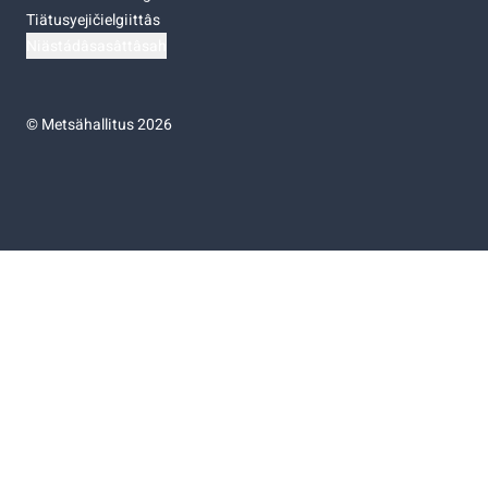
Tiätusyejičielgiittâs
Niästádâsasâttâsah
©
Metsähallitus 2026