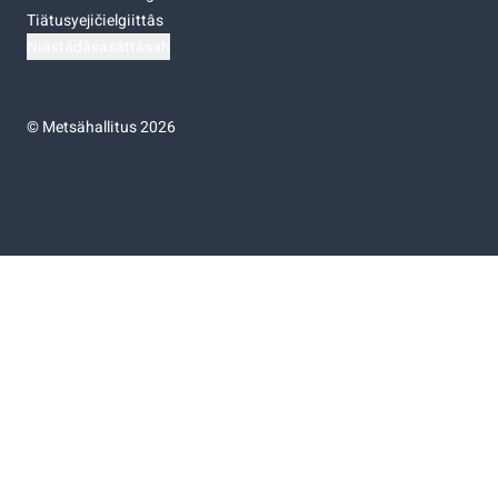
Tiätusyejičielgiittâs
Niästádâsasâttâsah
©
Metsähallitus 2026