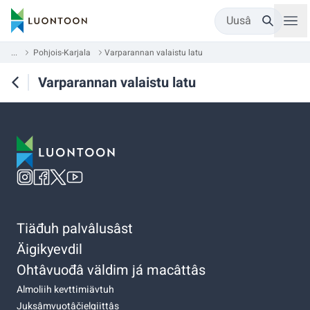
Uusâ
...
Pohjois-Karjala
Varparannan valaistu latu
Varparannan valaistu latu
Tiäđuh palvâlusâst
Äigikyevdil
Ohtâvuođâ väldim já macâttâs
Almoliih kevttimiävtuh
Juksâmvuotâčielgiittâs