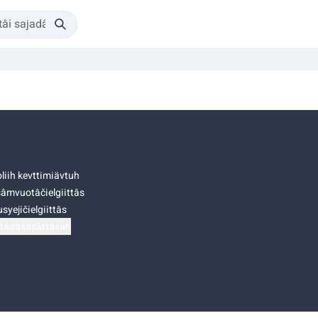
liih kevttimiävtuh
âmvuotâčielgiittâs
syejičielgiittâs
tádâsasâttâsah