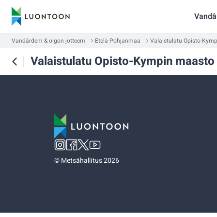
Vandâ
Vandârdem & olgon jotteem
Etelä-Pohjanmaa
Valaistulatu Opisto-Kym
Valaistulatu Opisto-Kympin maasto
©
Metsähallitus 2026