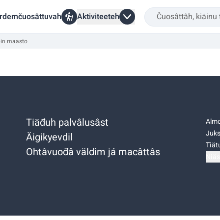
rdemčuosâttuvah
Aktiviteeteh
pin maasto
Tiäđuh palvâlusâst
Almo
Juks
Äigikyevdil
Tiätu
Ohtâvuođâ väldim já macâttâs
Niäs