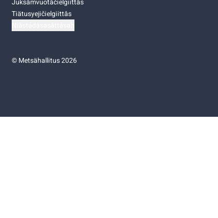
Juksâmvuotâčielgiittâs
Tiätusyejičielgiittâs
Niästádâsasâttâsah
©
Metsähallitus 2026