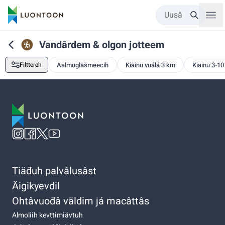
Uusâ
Vandârdem & olgon jotteem
Filttereh
Aalmuglâšmeecih
Kiäinu vuálá 3 km
Kiäinu 3-1
Tiäđuh palvâlusâst
Äigikyevdil
Ohtâvuođâ väldim já macâttâs
Almoliih kevttimiävtuh