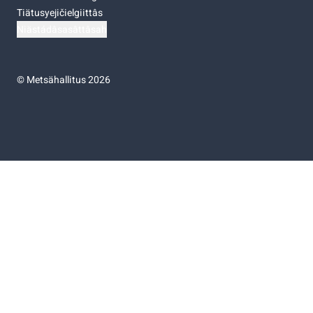
Tiätusyejičielgiittâs
Niästádâsasâttâsah
©
Metsähallitus 2026