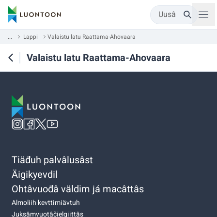
Uusâ
...
Lappi
Valaistu latu Raattama-Ahovaara
Valaistu latu Raattama-Ahovaara
Tiäđuh palvâlusâst
Äigikyevdil
Ohtâvuođâ väldim já macâttâs
Almoliih kevttimiävtuh
Juksâmvuotâčielgiittâs