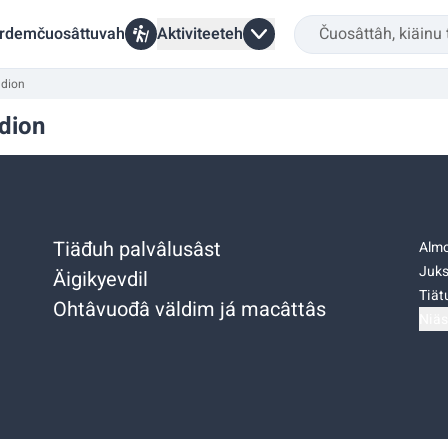
rdemčuosâttuvah
Aktiviteeteh
adion
adion
Tiäđuh palvâlusâst
Almo
Juks
Äigikyevdil
Tiätu
Ohtâvuođâ väldim já macâttâs
Niäs