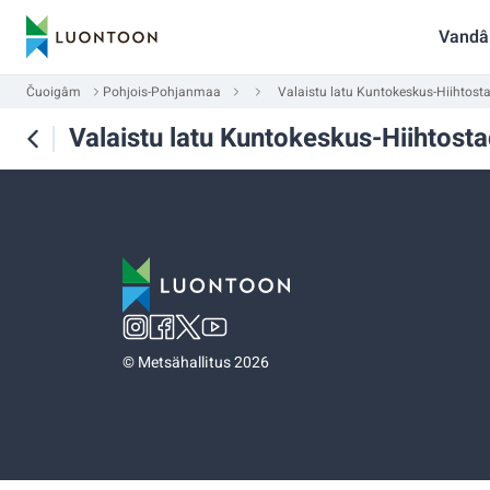
Vandâ
Čuoigâm
Pohjois-Pohjanmaa
Valaistu latu Kuntokeskus-Hiihtost
Valaistu latu Kuntokeskus-Hiihtost
©
Metsähallitus 2026