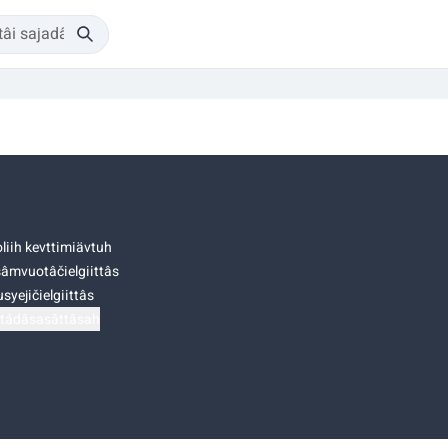
liih kevttimiävtuh
âmvuotâčielgiittâs
syejičielgiittâs
tádâsasâttâsah