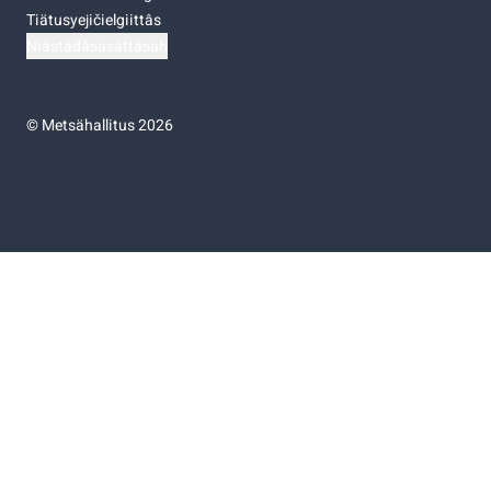
Tiätusyejičielgiittâs
Niästádâsasâttâsah
©
Metsähallitus 2026