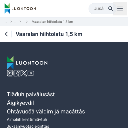
Uusâ
...
...
Vaaralan hiihtolatu 1,5 km
Vaaralan hiihtolatu 1,5 km
Tiäđuh palvâlusâst
Äigikyevdil
Ohtâvuođâ väldim já macâttâs
Almoliih kevttimiävtuh
Juksâmvuotâčielgiittâs